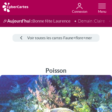
Connexion
Anniversaire
Fête du jour
Amour
Amitié
Merci
Toutes les cartes
Aujourd'hui :
Bonne fête Laurence
🎉
Demain :
Claire
Voir toutes les cartes Faune+flore+mer
Poisson