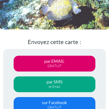
Envoyez cette carte :
par EMAIL
GRATUIT
par SMS
et Email
sur Facebook
GRATUIT