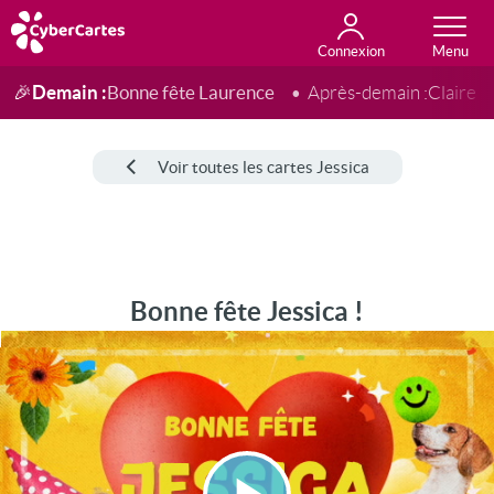
Connexion
Anniversaire
Fête du jour
Amour
Amitié
Merci
Toutes les cartes
Demain :
Bonne fête Laurence
🎉
Après-demain :
Claire
Voir toutes les cartes Jessica
Bonne fête Jessica !