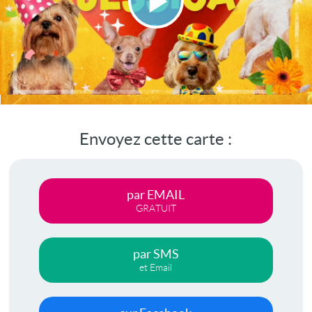
Lire
la
vidéo
Envoyez cette carte :
par EMAIL
GRATUIT
par SMS
et Email