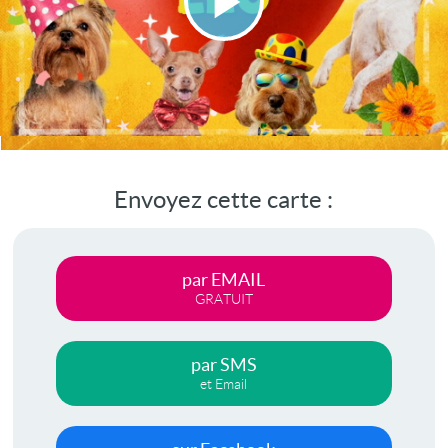
Lire
la
vidéo
Envoyez cette carte :
par EMAIL
GRATUIT
par SMS
et Email