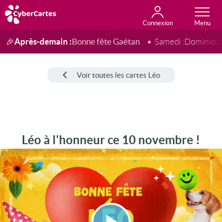
Connexion
Anniversaire
Fête du jour
Amour
Amitié
Merci
Toutes les cartes
Après-demain :
Bonne fête Gaétan
🎉
Samedi :
Dominiqu
Voir toutes les cartes Léo
Léo à l'honneur ce 10 novembre !