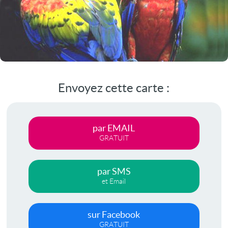
Envoyez cette carte :
par EMAIL
GRATUIT
par SMS
et Email
sur Facebook
GRATUIT