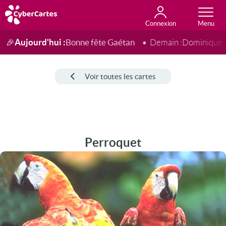
Connexion
Anniversaire
Fête du jour
Amour
Amitié
Merci
Toutes les cartes
Aujourd'hui :
Bonne fête Gaétan
🎉
Demain :
Dominique
Voir toutes les cartes
Perroquet