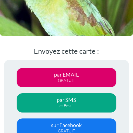
Envoyez cette carte :
par EMAIL
GRATUIT
par SMS
et Email
sur Facebook
GRATUIT