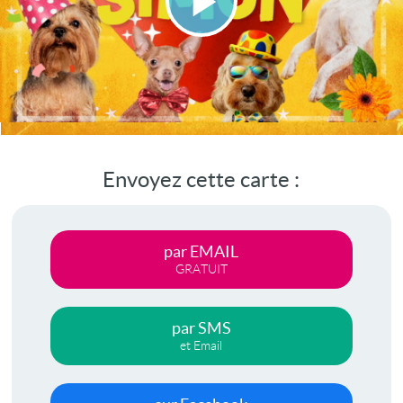
Lire
la
vidéo
Envoyez cette carte :
par EMAIL
GRATUIT
par SMS
et Email