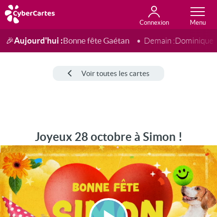
Connexion
Anniversaire
Fête du jour
Amour
Amitié
Merci
Toutes les cartes
Aujourd'hui :
Bonne fête Gaétan
🎉
Demain :
Dominique
Voir toutes les cartes
Joyeux 28 octobre à Simon !