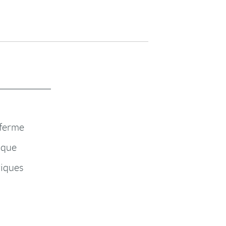
 ferme
ique
iques