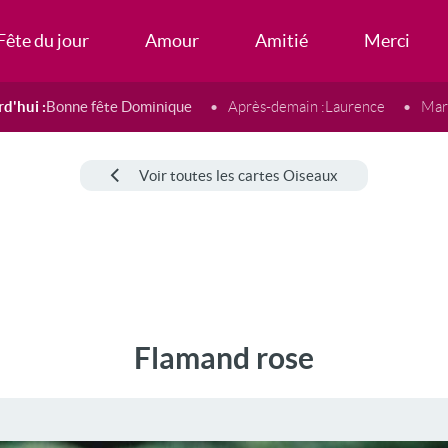
Fête du jour
Amour
Amitié
Merci
d'hui :
Bonne fête Dominique
Après-demain :
Laurence
Mard
Voir toutes les cartes Oiseaux
Flamand rose