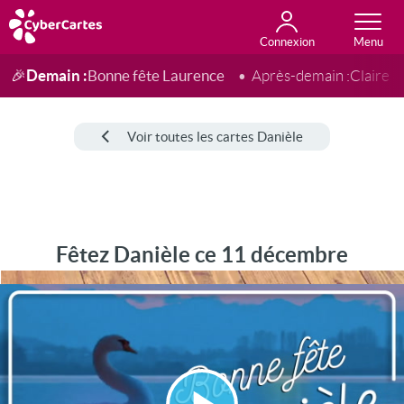
Connexion
Anniversaire
Fête du jour
Amour
Amitié
Merci
Toutes les cartes
Demain :
Bonne fête Laurence
🎉
Après-demain :
Claire
Voir toutes les cartes Danièle
Fêtez Danièle ce 11 décembre