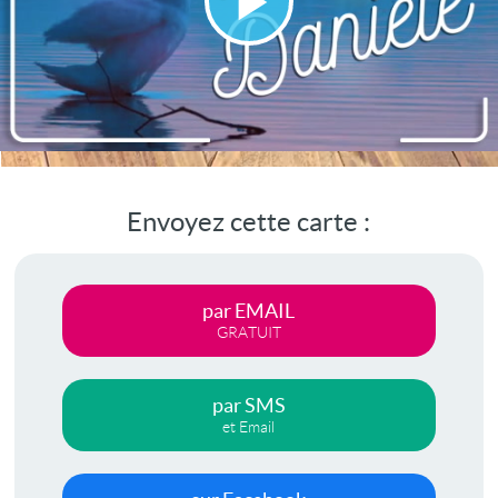
Lire
la
vidéo
Envoyez cette carte :
par EMAIL
GRATUIT
par SMS
et Email