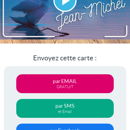
Lire
la
vidéo
Envoyez cette carte :
par EMAIL
GRATUIT
par SMS
et Email