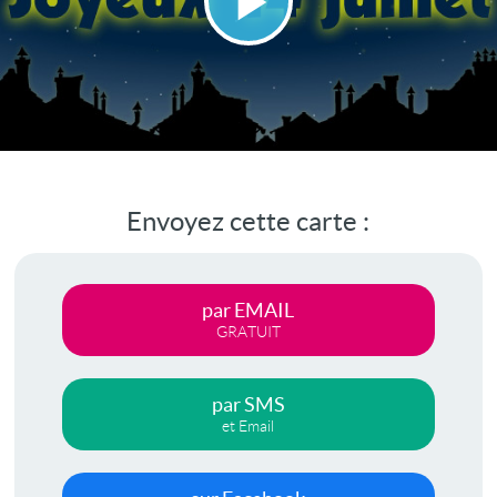
Lire
la
vidéo
Envoyez cette carte :
par EMAIL
GRATUIT
par SMS
et Email