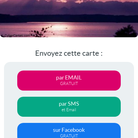
Envoyez cette carte :
par EMAIL
GRATUIT
par SMS
et Email
sur Facebook
GRATUIT