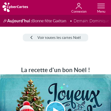
Connexion
Anniversaire
Fête du jour
Amour
Amitié
Merci
Toutes les cartes
Aujourd'hui :
Bonne fête Gaétan
🎉
Demain :
Dominique
Voir toutes les cartes Noël
La recette d'un bon Noël !