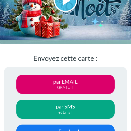
Lire
la
vidéo
Envoyez cette carte :
par EMAIL
GRATUIT
par SMS
et Email