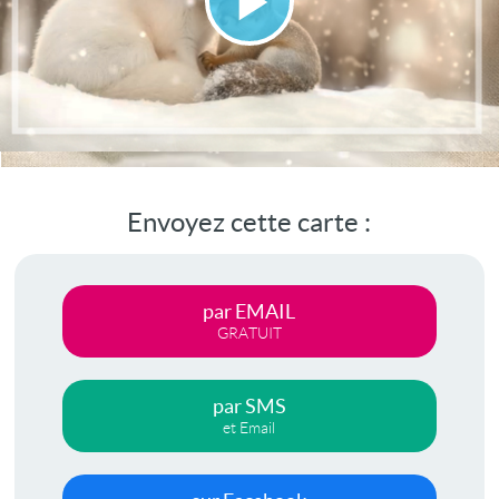
Lire
la
vidéo
Envoyez cette carte :
par EMAIL
GRATUIT
par SMS
et Email