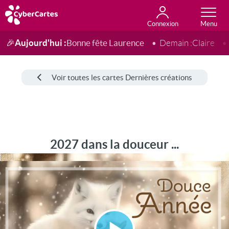
Connexion
Anniversaire
Fête du jour
Amour
Amitié
Merci
Toutes les cartes
Aujourd'hui :
Bonne fête Laurence
🎉
Demain :
Claire
Voir toutes les cartes Dernières créations
2027 dans la douceur ...