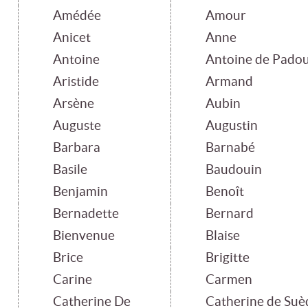
Amédée
Amour
Anicet
Anne
Antoine
Antoine de Pado
Aristide
Armand
Arsène
Aubin
Auguste
Augustin
Barbara
Barnabé
Basile
Baudouin
Benjamin
Benoît
Bernadette
Bernard
Bienvenue
Blaise
Brice
Brigitte
Carine
Carmen
Catherine De
Catherine de Suè