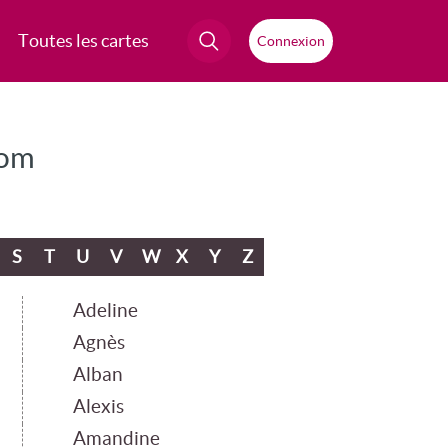
Toutes les cartes
Connexion
nom
S
T
U
V
W
X
Y
Z
Adeline
Agnès
Alban
Alexis
Amandine