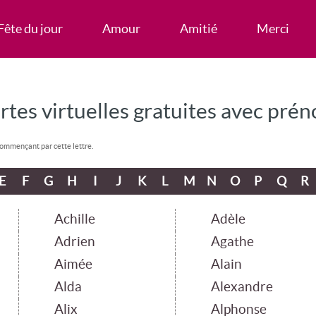
Fête du jour
Amour
Amitié
Merci
rtes virtuelles gratuites avec pré
 commençant par cette lettre.
E
F
G
H
I
J
K
L
M
N
O
P
Q
R
Achille
Adèle
Adrien
Agathe
Aimée
Alain
Alda
Alexandre
Alix
Alphonse