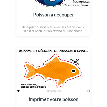
Poisson à découper
Oh le joli poisson bleu avec ses grands yeux...
Il est si beau, qu'on attend qu'une chose,
qu'on nous le colle dans le dos! Grâce à ses
jolies courbes, ses yeux ravageurs et ses
écailles nacrées : on peut enfin être piégé par
un poisson d'avril et continuer à avoir la
classe!!! Joyeux 1er avril!
Imprimez votre poisson