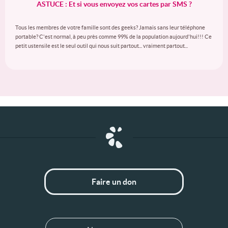
ASTUCE : Et si vous envoyez vos cartes par SMS ?
Tous les membres de votre famille sont des geeks? Jamais sans leur téléphone
portable? C'est normal, à peu près comme 99% de la population aujourd'hui!!! Ce
petit ustensile est le seul outil qui nous suit partout... vraiment partout...
Faire un don