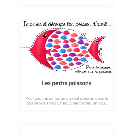
d'avril à découper et à coller dans le dos de
vos victimes... Ils pourraient vous répondre :
"Arête, c'est pas drôle", et pourtant, toute
cette mascarade pourrait bien finir en crise
de fou rire! Joyeux premier avril à tous et
surtout, faites de blague et des farces à
volonté!
Les petits poissons
Pourquoi ne coller qu'un seul poisson dans le
dos de vos amis? Chez CyberCartes, on vous
propose d'en coller au moins 10 en un! Qui
dit plus de poisson dis... encore plus d'éclats
de rire! Alors n'attendez plus et imprimez
vite ce joli poisson pour commencer à piéger
vos victimes. Joyeux 1er avril et vive les
poissons d'avril par milliers!!! Et surtout,