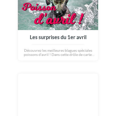
Les surprises du 1er avril
Découvrez les meilleures blagues spéciales
poissons d'avril ! Dans cette drôle de carte,
qui regorge d'idées, vous trouverez toutes les
façons de faire des farces marrantes à votre
entourage... des plus simples aux plus
originales ! Comme par exemple, dessiner des
animaux bizarres sur les panneaux de
signalisation, faire croire à son chien qu'il est
champion de natation, transformer une
voiture en barbecue... ou bien sûr, coller le
légendaire poisson en papier dans le dos de
ses amis : simple mais tellement efficace :o)
Joyeux 1er avril !