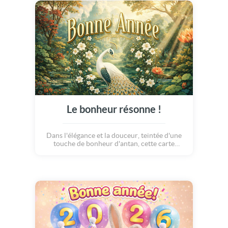
illumine votre saison et remplisse chaque
instant de douceur et d'émerveillement.
Le bonheur résonne !
Dans l'élégance et la douceur, teintée d'une
touche de bonheur d'antan, cette carte
nouvel an vous propose un voyage
merveilleux. Comme par magie, dans une
nature riche et verdoyante se propage une
douce mélodie... Une harpe sonne et les
papillons s'envolent, les ingrédients d'un
moment magnifique sont la pour passer la
nouvelle année !