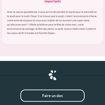
importants
Avec la course quotidienne, il nous arrive de prendre le mardi pour le mercredi et
le jeudi pour le lundi. Oups! Il se trouve que le jeudi, c'était l'anniversaire d'Anne,
votre amie de toujours et vous avez oublier de lui envoyer une super carte,
qu'elle aime tant!!! Même problème pour la fête de votre mari, votre
anniversaire de mariage, la fête des pères, la carte Joyeux Noël à tata Yvette et
les voeux de fin d'année à la Famille Dupin....
Faire un don