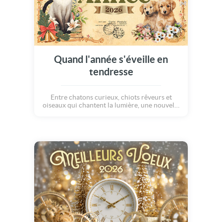
Quand l'année s'éveille en
tendresse
Entre chatons curieux, chiots rêveurs et
oiseaux qui chantent la lumière, une nouvelle
année s'avance avec délicatesse. Elle porte
dans son sillage des instants tendres, des
sourires légers, et toute la magie des petits
êtres qui savent si bien embellir nos jours.
Bonne Année 2027 !