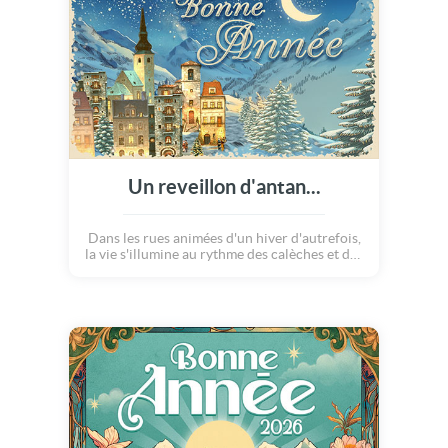
Un reveillon d'antan...
Dans les rues animées d'un hiver d'autrefois,
la vie s'illumine au rythme des calèches et des
lanternes. Sur la patinoire, les rires glissent
comme des étincelles, tandis qu'un vieil
appareil photo immortalise les plus beaux
souvenirs de chaque enfant. Le coeur battant,
ces souvenirs sont a jamais remplis de magie.
Bonne Année !