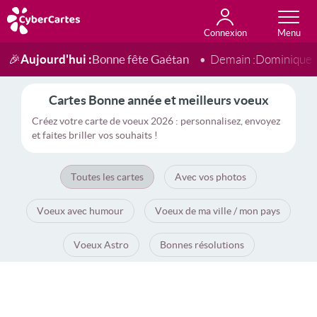
Connexion
Anniversaire
Fête du jour
Amour
Amitié
Merci
Toutes les cartes
Aujourd'hui :
Bonne fête Gaétan
🎉
Demain :
Dominique
Cartes Bonne année et meilleurs voeux
Créez votre carte de voeux 2026 : personnalisez, envoyez
et faites briller vos souhaits !
Toutes les cartes
Avec vos photos
Voeux avec humour
Voeux de ma ville / mon pays
Voeux Astro
Bonnes résolutions