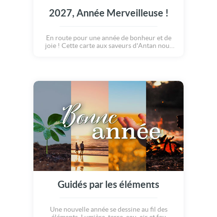
2027, Année Merveilleuse !
En route pour une année de bonheur et de
joie ! Cette carte aux saveurs d'Antan nous
fait gouter d'avance les plaisirs de 2027...
Partage, enchantement, magie, voyage,
fééries, fête ... Cette nouvelle année
s'annonce grandiose et pleine de surprises,
bonne année !
Guidés par les éléments
Une nouvelle année se dessine au fil des