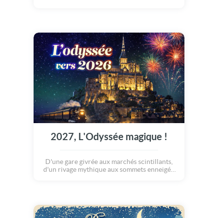
2027, L'Odyssée magique !
D'une gare givrée aux marchés scintillants,
d'un rivage mythique aux sommets enneigés,
le voyage se déroule comme un compte
d'hiver. Le train traverse la France des
merveilles, jusqu'à ce havre chaleureux où
Noël attend, tout en douceur, prés du sapin
qui veille. Bonne Année 2027 !