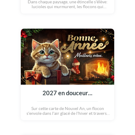
Dans chaque paysage, une étincelle s'élève:
lucioles qui murmurent, les flocons qui
dansent, pétales portés par le vent, oiseaux
qui dessinent le ciel... La nature ouvre le
chemin d'une année nouvelle, pleine de
douces promesses ! Bonne Année !
2027 en douceur...
Sur cette carte de Nouvel An, un flocon
s'envole dans l'air glacé de l'hiver et traverse
des paysages empreints de féerie. Au coeur
de la nature, animaux et lumières veillent,
comme un vieux conte qui renaît à chaque 31
décembre. Que la magie du Nouvel An