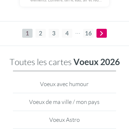
éléments. Lumière, terre, eau, air et feu
s'entrelacent pour accompagner 2027
d'énergie, d'équilibre et de promesses
lumineuses. Bonne Année 2027 !
1
2
3
4
16
Voeux 2026
Toutes les cartes
Voeux avec humour
Voeux de ma ville / mon pays
Voeux Astro