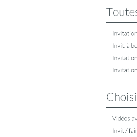
Toutes
Invitatio
Invit. à b
Invitatio
Invitatio
Choisi
Vidéos a
Invit / fa