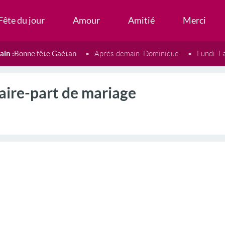
Fête du jour
Amour
Amitié
Merci
in :
Bonne fête Gaétan
Après-demain :
Dominique
Lundi :
L
aire-part de mariage