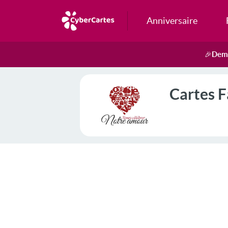
Anniversaire
Dema
🎉
Cartes F