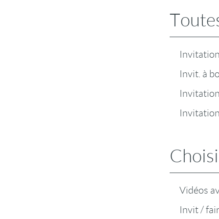
Toutes
Invitatio
Invit. à b
Invitatio
Invitatio
Choisi
Vidéos a
Invit / fa