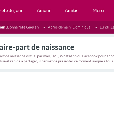
Fête du jour
Amour
Amitié
Merci
in :
Bonne fête Gaétan
Après-demain :
Dominique
Lundi :
L
aire-part de naissance
art de naissance virtuel par mail, SMS, WhatsApp ou Facebook pour annon
isé et rapide à partager, il permet de présenter ce moment unique à tous