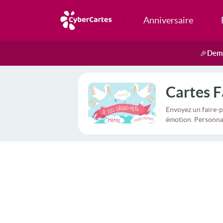
Anniversaire
Dema
🎉
Cartes F
Envoyez un faire-p
émotion. Personnal