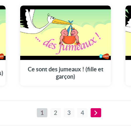
Ce sont des jumeaux ! (fille et
s)
garçon)
1
2
3
4