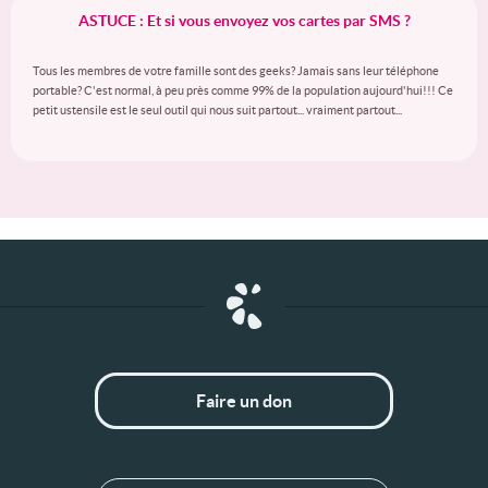
ASTUCE : Et si vous envoyez vos cartes par SMS ?
Tous les membres de votre famille sont des geeks? Jamais sans leur téléphone
portable? C'est normal, à peu près comme 99% de la population aujourd'hui!!! Ce
petit ustensile est le seul outil qui nous suit partout... vraiment partout...
Faire un don