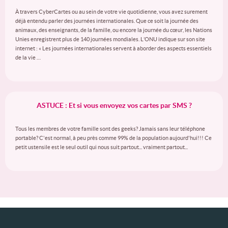
À travers CyberCartes ou au sein de votre vie quotidienne, vous avez surement
déjà entendu parler des journées internationales. Que ce soit la journée des
animaux, des enseignants, de la famille, ou encore la journée du cœur, les Nations
Unies enregistrent plus de 140 journées mondiales. L’ONU indique sur son site
internet : « Les journées internationales servent à aborder des aspects essentiels
de la vie …
ASTUCE : Et si vous envoyez vos cartes par SMS ?
Tous les membres de votre famille sont des geeks? Jamais sans leur téléphone
portable? C'est normal, à peu près comme 99% de la population aujourd'hui!!! Ce
petit ustensile est le seul outil qui nous suit partout... vraiment partout...