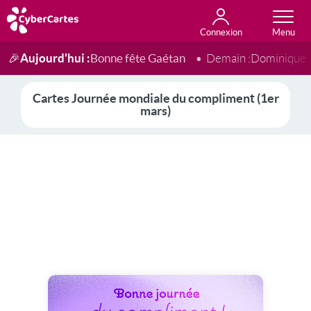
Connexion
Anniversaire
Fête du jour
Amour
Amitié
Merci
Toutes les cartes
Aujourd'hui :
Bonne fête Gaétan
🎉
Demain :
Dominique
Cartes Journée mondiale du compliment (1er
mars)