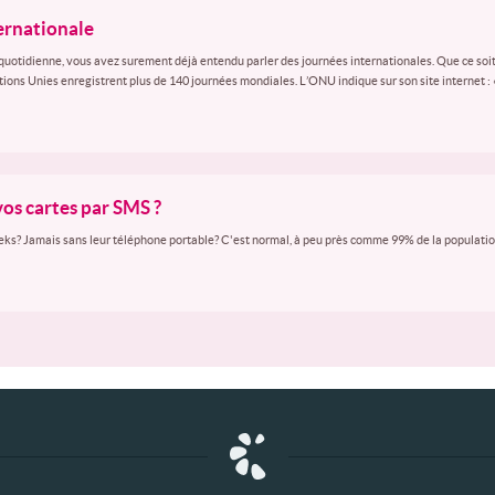
ternationale
quotidienne, vous avez surement déjà entendu parler des journées internationales. Que ce soit
ations Unies enregistrent plus de 140 journées mondiales. L’ONU indique sur son site internet :
vos cartes par SMS ?
ks? Jamais sans leur téléphone portable? C'est normal, à peu près comme 99% de la population 