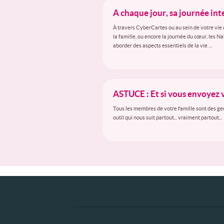
A chaque jour, sa journée in
À travers CyberCartes ou au sein de votre vie 
la famille, ou encore la journée du cœur, les N
aborder des aspects essentiels de la vie …
ASTUCE : Et si vous envoyez 
Tous les membres de votre famille sont des gee
outil qui nous suit partout... vraiment partout...