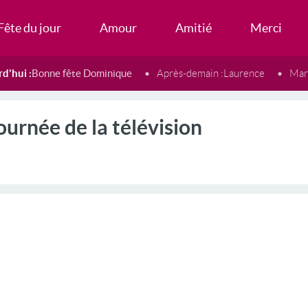
Fête du jour
Amour
Amitié
Merci
d'hui :
Bonne fête Dominique
Après-demain :
Laurence
Mard
ournée de la télévision