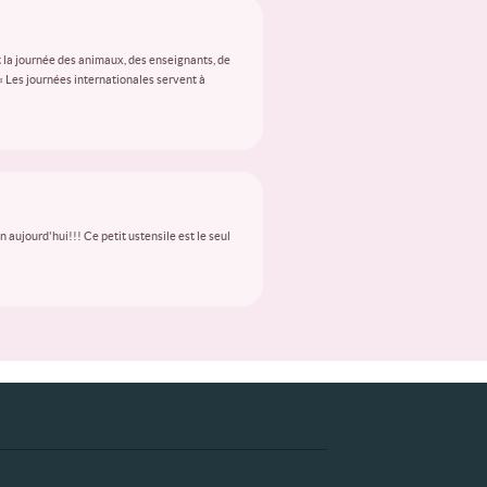
 la journée des animaux, des enseignants, de
 « Les journées internationales servent à
aujourd'hui!!! Ce petit ustensile est le seul