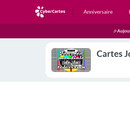
Anniversaire
Aujour
🎉
Cartes J