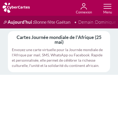
Connexion
Anniversaire
Fête du jour
Amour
Amitié
Merci
Toutes les cartes
Aujourd'hui :
Bonne fête Gaétan
🎉
Demain :
Dominique
Cartes Journée mondiale de l'Afrique (25
mai)
Envoyez une carte virtuelle pour la Journée mondiale de
l'Afrique par mail, SMS, WhatsApp ou Facebook. Rapide
et personnalisée, elle permet de célébrer la richesse
culturelle, l'unité et la solidarité du continent africain.