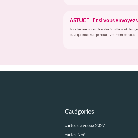
ASTUCE : Et si vous envoyez 
Tous les membres de votre famille sont des gee
outil qui nous suit partout... vraiment partout...
Catégories
cartes de voeux 2027
cartes Noël