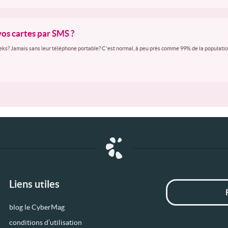
vos cartes par SMS ?
ks? Jamais sans leur téléphone portable? C'est normal, à peu près comme 99% de la population 
Liens utiles
blog le CyberMag
conditions d’utilisation