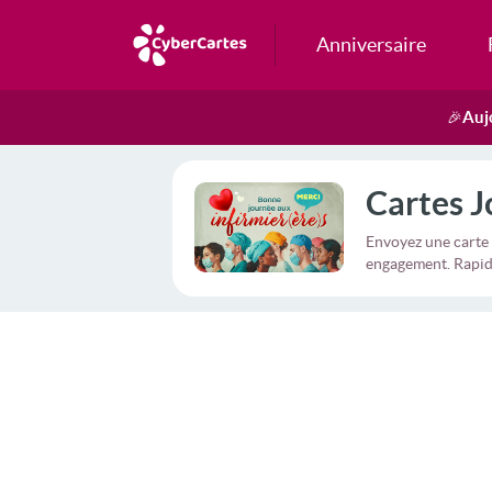
Anniversaire
Auj
🎉
Cartes J
Envoyez une carte 
engagement. Rapide