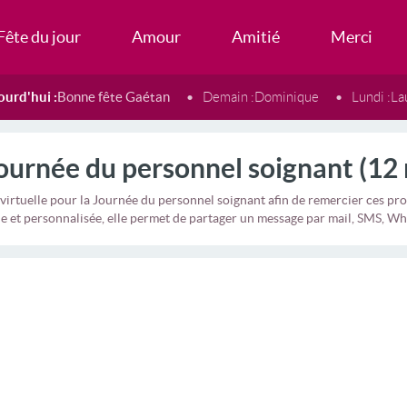
Fête du jour
Amour
Amitié
Merci
ourd'hui :
Bonne fête Gaétan
Demain :
Dominique
Lundi :
La
ournée du personnel soignant (12 
virtuelle pour la Journée du personnel soignant afin de remercier ces pr
 et personnalisée, elle permet de partager un message par mail, SMS, W