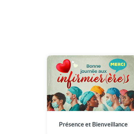
Chaque jour, des gestes essentiels, portés pa
l'attention et la bienveillance. Bonne journé
aux infirmier(ère)s !
Présence et Bienveillance