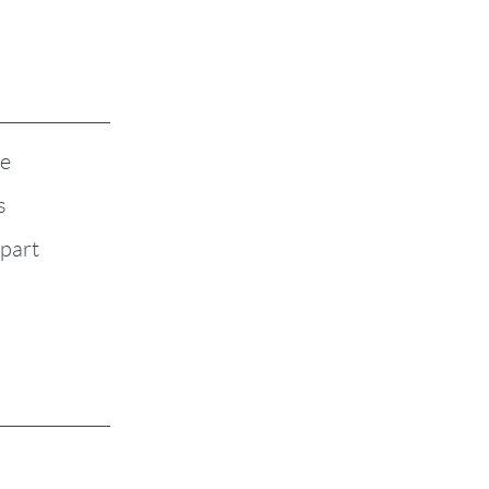
te
s
-part