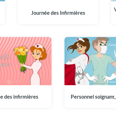
V
Journée des Infirmières
Une animation hommage a
soignant, médecins, infirmièr
Vous êtes nos héros. Merci d
e des infirmières
Personnel soignant,