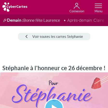
Connexion
Anniversaire
Fête du jour
Amour
Amitié
Merci
Toutes les cartes
Demain :
Bonne fête Laurence
🎉
Après-demain :
Claire
Voir toutes les cartes Stéphanie
Stéphanie à l'honneur ce 26 décembre !