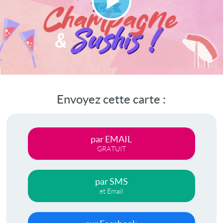
Lire
la
vidéo
Envoyez cette carte :
par EMAIL
GRATUIT
par SMS
et Email