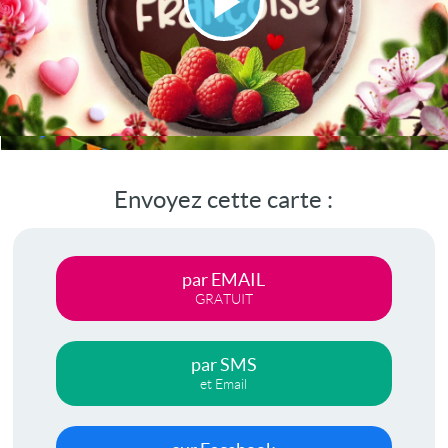
Lire
la
vidéo
Envoyez cette carte :
par EMAIL
GRATUIT
par SMS
et Email