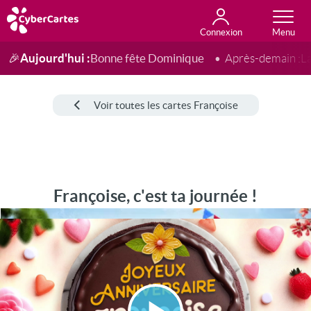
Connexion
Anniversaire
Fête du jour
Amour
Amitié
Merci
Toutes les cartes
Aujourd'hui :
Bonne fête Dominique
🎉
Après-demain :
L
Voir toutes les cartes Françoise
Françoise, c'est ta journée !