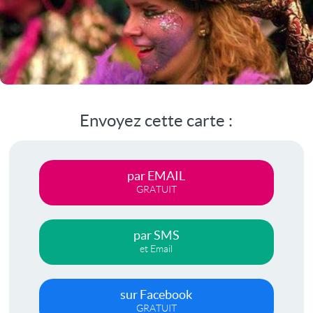
Envoyez cette carte :
par EMAIL
GRATUIT
par SMS
et Email
sur Facebook
GRATUIT