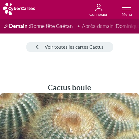
Connexion
Anniversaire
Fête du jour
Amour
Amitié
Merci
Toutes les cartes
Demain :
Bonne fête Gaétan
🎉
Après-demain :
Dominiqu
Voir toutes les cartes Cactus
Cactus boule