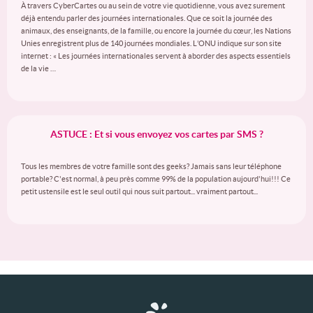
À travers CyberCartes ou au sein de votre vie quotidienne, vous avez surement
déjà entendu parler des journées internationales. Que ce soit la journée des
animaux, des enseignants, de la famille, ou encore la journée du cœur, les Nations
Unies enregistrent plus de 140 journées mondiales. L’ONU indique sur son site
internet : « Les journées internationales servent à aborder des aspects essentiels
de la vie …
ASTUCE : Et si vous envoyez vos cartes par SMS ?
Tous les membres de votre famille sont des geeks? Jamais sans leur téléphone
portable? C'est normal, à peu près comme 99% de la population aujourd'hui!!! Ce
petit ustensile est le seul outil qui nous suit partout... vraiment partout...