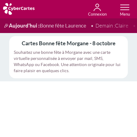
Connexion
Anniversaire
Fête du jour
Amour
Amitié
Merci
Toutes les cartes
Aujourd'hui :
Bonne fête Laurence
🎉
Demain :
Claire
Cartes Bonne fête Morgane - 8 octobre
Souhaitez une bonne fête à Morgane avec une carte
virtuelle personnalisée à envoyer par mail, SMS,
WhatsApp ou Facebook. Une attention originale pour lui
faire plaisir en quelques clics.