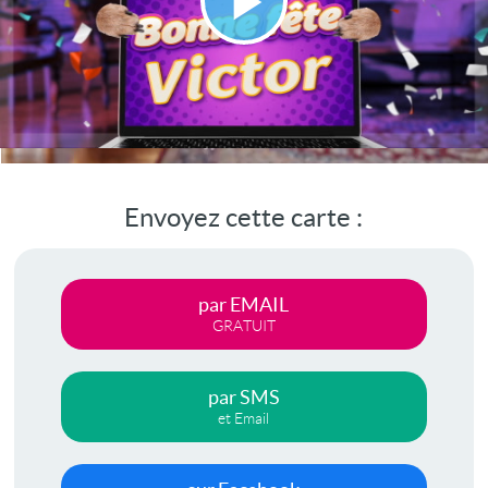
Lire
la
vidéo
Envoyez cette carte :
par EMAIL
GRATUIT
par SMS
et Email