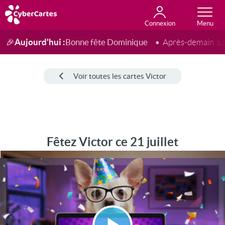
Connexion
Anniversaire
Fête du jour
Amour
Amitié
Merci
Toutes les cartes
Aujourd'hui :
Bonne fête Dominique
🎉
Après-demain :
L
Voir toutes les cartes Victor
Fêtez Victor ce 21 juillet