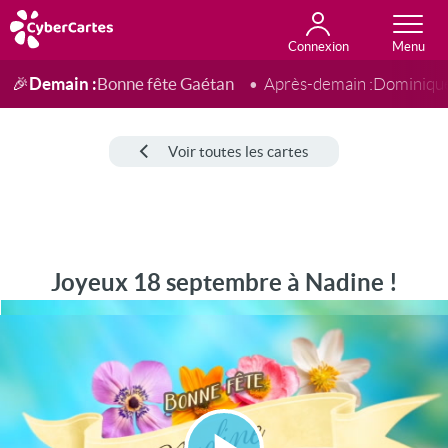
Connexion
Anniversaire
Fête du jour
Amour
Amitié
Merci
Toutes les cartes
Demain :
Bonne fête Gaétan
🎉
Après-demain :
Dominiqu
Voir toutes les cartes
Joyeux 18 septembre à Nadine !