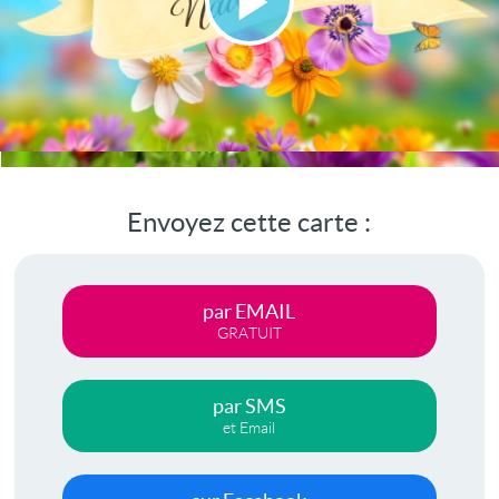
Lire
la
vidéo
Envoyez cette carte :
par EMAIL
GRATUIT
par SMS
et Email