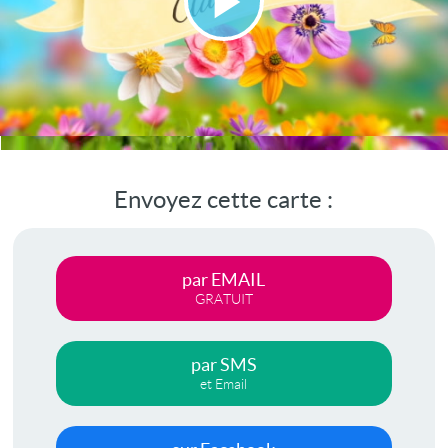
Lire
la
vidéo
Envoyez cette carte :
par EMAIL
GRATUIT
par SMS
et Email