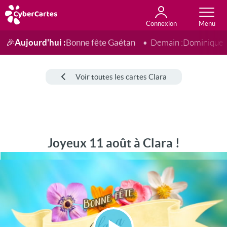
Connexion
Anniversaire
Fête du jour
Amour
Amitié
Merci
Toutes les cartes
Aujourd'hui :
Bonne fête Gaétan
🎉
Demain :
Dominique
Voir toutes les cartes Clara
Joyeux 11 août à Clara !