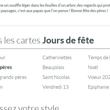
me un souffle léger dans les feuilles d'un arbre, des regards qui p
et paysages, c'est aux papas que l'on pense ! Bonne fête des pères !
Jours de fête
 les cartes
our
Catherinettes
Temps de 
 pères
Beaujolais
Noël
 grands-pères
Saint Nicolas
Voeux 20
en
Vendredi 13
Epiphanie
ssez votre style