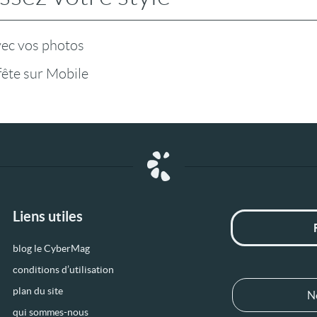
vec vos photos
fête sur Mobile
Liens utiles
blog le CyberMag
conditions d’utilisation
plan du site
N
qui sommes-nous