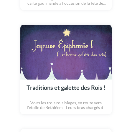
carte gourmande à l'occasion de la fête des
rois !!! A distribuer comme une part de ce
délicieux gâteau traditionnel à la
frangipane... Mmmmh, un régal ! Pensez à
inviter vos proches pour célébrer l'Epiphanie
et à leur souhaiter une jolie fête !
Traditions et galette des Rois !
Voici les trois rois Mages, en route vers
l'étoile de Bethléem... Leurs bras chargés de
précieux cadeaux pour l'enfant Jésus, plus
particulièrement la Myrrhe, l'Encens et l'Or !
Revivez ces moments de l'histoire et partagez
la magie et la gourmandise de cette belle fête
: l'Épiphanie ! Sans oublier la tradition de