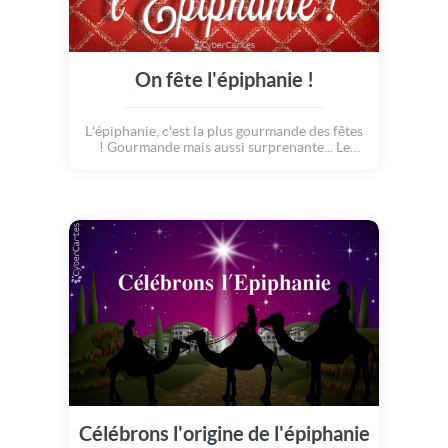
On fête l'épiphanie !
L'épiphanie, c'est la plus gourmande des fêtes
! Gourmande mais aussi surprenante... Le
mystère reste entier : qui sera le prochain roi
ou la prochaine reine à croquer dans la fève ?
Invitez vos proches à déguster une bonne
galette à la maison avec cette carte
chaleureuse ! Bonne épiphanie !
Célébrons l'origine de l'épiphanie