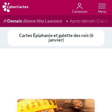
Connexion
Anniversaire
Fête du jour
Amour
Amitié
Merci
Toutes les cartes
Demain :
Bonne fête Laurence
🎉
Après-demain :
Claire
Cartes Épiphanie et galette des rois (6
janvier)