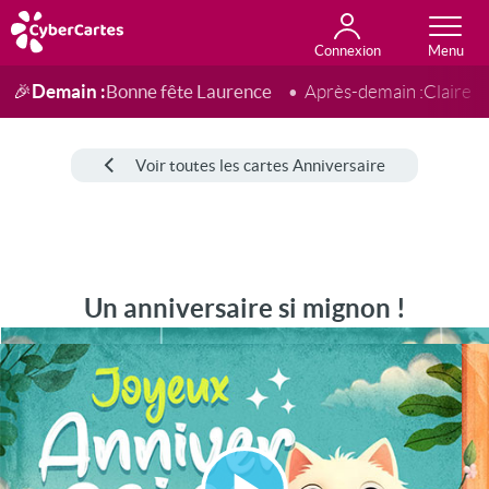
Connexion
Anniversaire
Fête du jour
Amour
Amitié
Merci
Toutes les cartes
Demain :
Bonne fête Laurence
🎉
Après-demain :
Claire
Voir toutes les cartes Anniversaire
Un anniversaire si mignon !