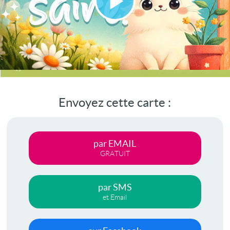
Lire
la
vidéo
Envoyez cette carte :
par EMAIL
GRATUIT
par SMS
et Email