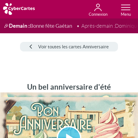
Connexion
Anniversaire
Fête du jour
Amour
Amitié
Merci
Toutes les cartes
Demain :
Bonne fête Gaétan
🎉
Après-demain :
Dominiqu
Voir toutes les cartes Anniversaire
Un bel anniversaire d'été