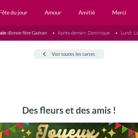
Fête du jour
Amour
Amitié
Merci
in :
Bonne fête Gaétan
Après-demain :
Dominique
Lundi :
L
Voir toutes les cartes
Des fleurs et des amis !