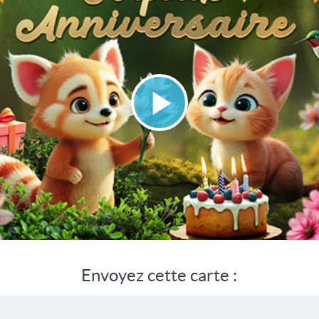
Lire
la
vidéo
Envoyez cette carte :