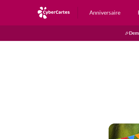
Anniversaire
Dema
🎉