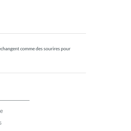
s'échangent comme des sourires pour
te
s