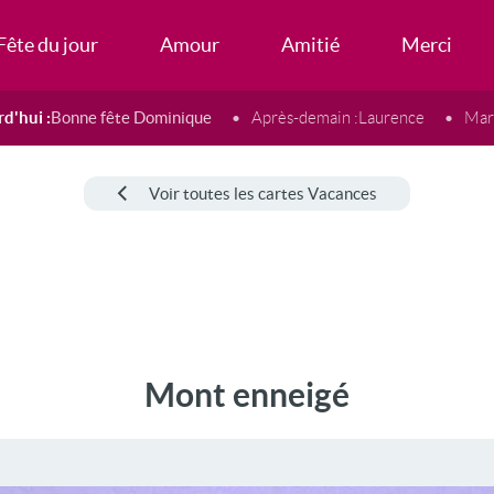
Fête du jour
Amour
Amitié
Merci
d'hui :
Bonne fête Dominique
Après-demain :
Laurence
Mard
Voir toutes les cartes Vacances
Mont enneigé