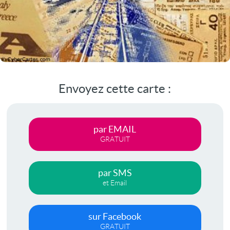
Envoyez cette carte :
par EMAIL
GRATUIT
par SMS
et Email
sur Facebook
GRATUIT