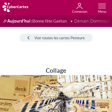
Connexion
Anniversaire
Fête du jour
Amour
Amitié
Merci
Toutes les cartes
Aujourd'hui :
Bonne fête Gaétan
🎉
Demain :
Dominique
Voir toutes les cartes Peinture
Collage