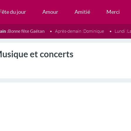
Fête du jour
Amour
Amitié
Merci
in :
Bonne fête Gaétan
Après-demain :
Dominique
Lundi :
L
usique et concerts