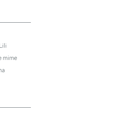
ili
le mime
na