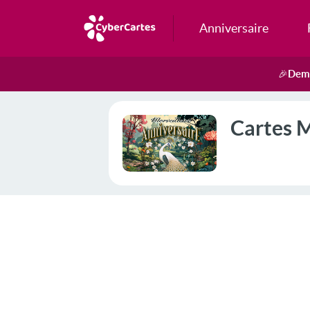
Anniversaire
Dema
🎉
Cartes M