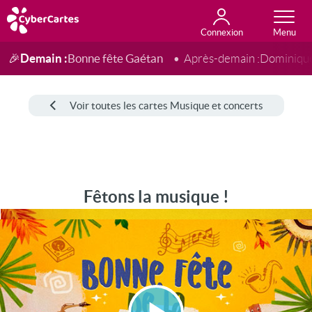
Connexion
Anniversaire
Fête du jour
Amour
Amitié
Merci
Toutes les cartes
Demain :
Bonne fête Gaétan
🎉
Après-demain :
Dominiqu
Voir toutes les cartes Musique et concerts
Fêtons la musique !