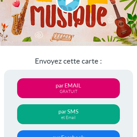
Lire
la
vidéo
Envoyez cette carte :
par EMAIL
GRATUIT
par SMS
et Email