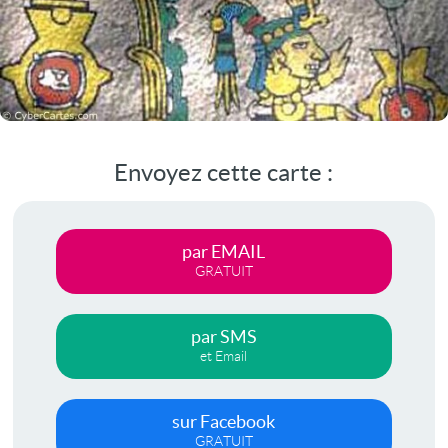
Envoyez cette carte :
par EMAIL
GRATUIT
par SMS
et Email
sur Facebook
GRATUIT