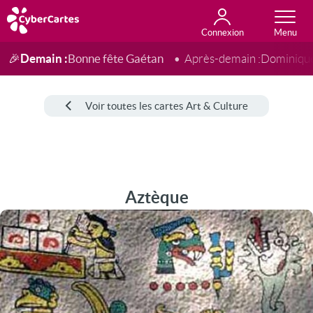
Connexion
Anniversaire
Fête du jour
Amour
Amitié
Merci
Toutes les cartes
Demain :
Bonne fête Gaétan
🎉
Après-demain :
Dominiqu
Voir toutes les cartes Art & Culture
Aztèque