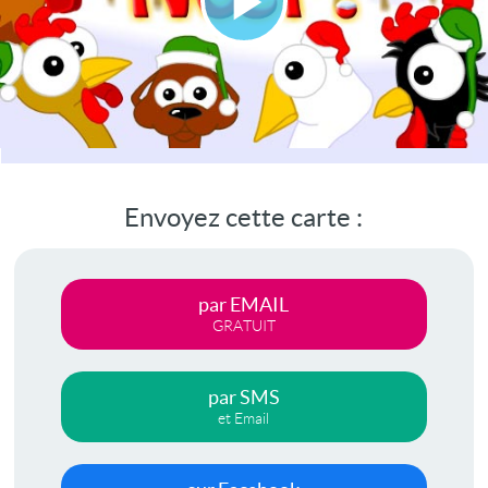
Lire
la
vidéo
Envoyez cette carte :
par EMAIL
GRATUIT
par SMS
et Email