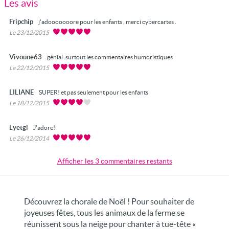
Les avis
Fripchip
j'adooooooore pour les enfants , merci cybercartes .
Le 23/12/2015
Vivoune63
génial .surtout les commentaires humoristiques
Le 22/12/2015
LILIANE
SUPER! et pas seulement pour les enfants
Le 18/12/2015
Lyetgi
J'adore!
Le 26/12/2014
Afficher les 3 commentaires restants
Découvrez la chorale de Noël ! Pour souhaiter de
joyeuses fêtes, tous les animaux de la ferme se
réunissent sous la neige pour chanter à tue-tête «