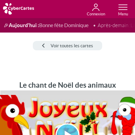
Connexion
Anniversaire
Fête du jour
Amour
Amitié
Merci
Toutes les cartes
Aujourd'hui :
Bonne fête Dominique
🎉
Après-demain :
L
Voir toutes les cartes
Le chant de Noël des animaux