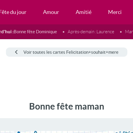
Fête du jour
Amour
Amitié
Merci
d'hui :
Bonne fête Dominique
Après-demain :
Laurence
Mard
Voir toutes les cartes Felicitation+souhait+mere
Bonne fête maman