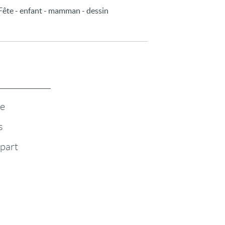
 Fête - enfant - mamman - dessin
te
s
-part