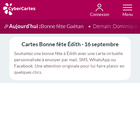
Connexion
Anniversaire
Fête du jour
Amour
Amitié
Merci
Toutes les cartes
Aujourd'hui :
Bonne fête Gaétan
🎉
Demain :
Dominique
Cartes Bonne fête Édith - 16 septembre
Souhaitez une bonne fête à Édith avec une carte virtuelle
personnalisée à envoyer par mail, SMS, WhatsApp ou
Facebook. Une attention originale pour lui faire plaisir en
quelques clics.