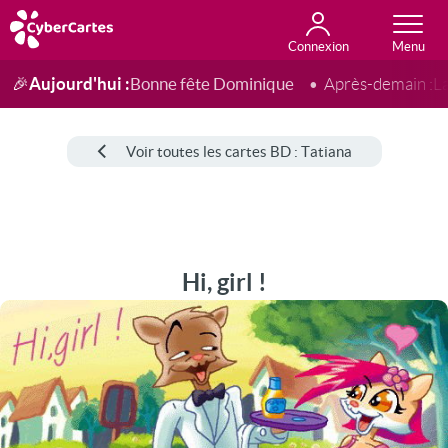
Connexion
Anniversaire
Fête du jour
Amour
Amitié
Merci
Toutes les cartes
Aujourd'hui :
Bonne fête Dominique
🎉
Après-demain :
L
Voir toutes les cartes BD : Tatiana
Hi, girl !