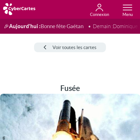
Connexion
Anniversaire
Fête du jour
Amour
Amitié
Merci
Toutes les cartes
Aujourd'hui :
Bonne fête Gaétan
🎉
Demain :
Dominique
Voir toutes les cartes
Fusée