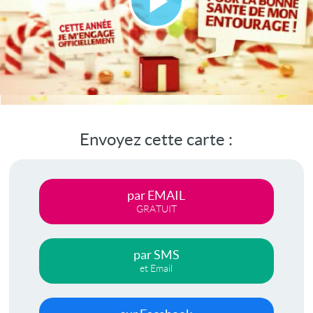
Lire
la
vidéo
Envoyez cette carte :
par EMAIL
GRATUIT
par SMS
et Email