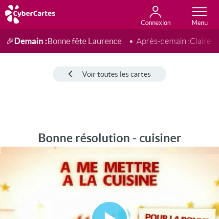
Connexion
Anniversaire
Fête du jour
Amour
Amitié
Merci
Toutes les cartes
Demain :
Bonne fête Laurence
🎉
Après-demain :
Claire
Voir toutes les cartes
Bonne résolution - cuisiner