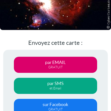
Envoyez cette carte :
par EMAIL
GRATUIT
par SMS
et Email
sur Facebook
GRATUIT