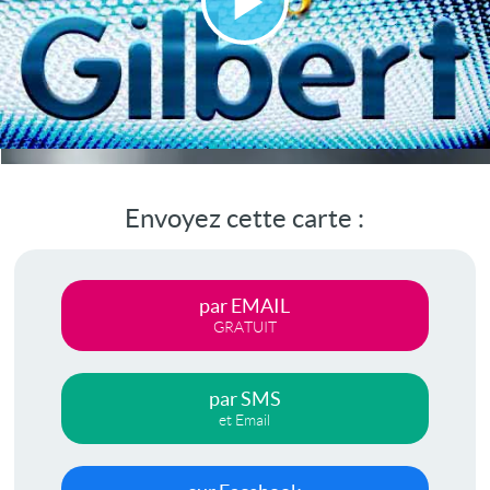
Lire
la
vidéo
Envoyez cette carte :
par EMAIL
GRATUIT
par SMS
et Email