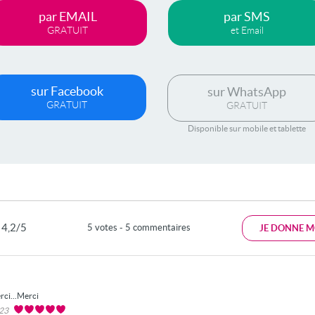
par EMAIL
par SMS
GRATUIT
et Email
sur Facebook
sur WhatsApp
GRATUIT
GRATUIT
Disponible sur mobile et tablette
4,2/5
5 votes - 5 commentaires
JE DONNE M
rci...Merci
023