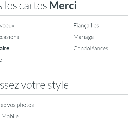
Merci
 les cartes
 voeux
Fiançailles
ccasions
Mariage
aire
Condoléances
e
ssez votre style
vec vos photos
r Mobile