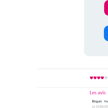
Les avis
Birguit
Me
Le 15/06/2