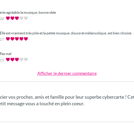
très agréable la musique, bonne idée
018
Elle est vraiment très jolie et la petite musique, douce et mélancolique, est bien choisie.
017
Pas mal
015
Afficher le dernier commentaire
er vos proches, amis et famille pour leur superbe cybercarte ! Cette
etit message vous a touché en plein coeur.