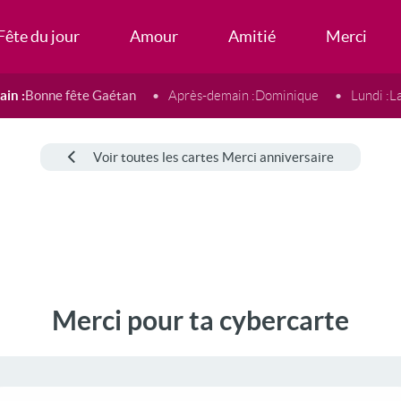
Fête du jour
Amour
Amitié
Merci
in :
Bonne fête Gaétan
Après-demain :
Dominique
Lundi :
L
Voir toutes les cartes Merci anniversaire
Merci pour ta cybercarte